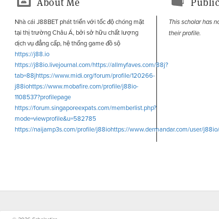
About Me
Public
Nhà cái J88BET
phát triển với tốc độ chóng mặt
This scholar has n
tại thị trường Châu Á, bởi sở hữu chất lượng
their profile.
dịch vụ đẳng cấp, hệ thống game đồ sộ
https://j88.io
https://j88io.livejournal.com/
https://allmyfaves.com/88j?
tab=88j
https://www.midi.org/forum/profile/120266-
j88io
https://www.mobafire.com/profile/j88io-
1108537?profilepage
https://forum.singaporeexpats.com/memberlist.php?
mode=viewprofile&u=582785
https://naijamp3s.com/profile/j88io
https://www.dermandar.com/user/j88io