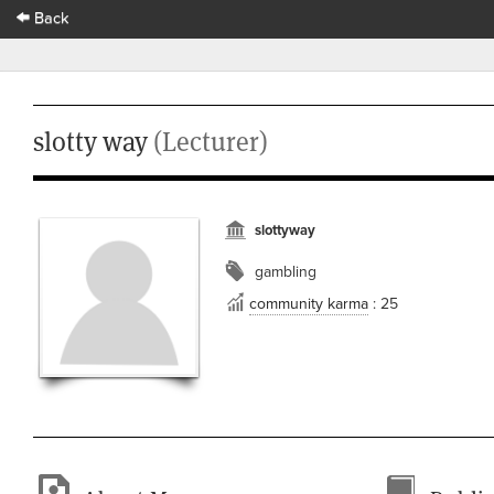
Back
slotty way
(Lecturer)
slottyway
gambling
community karma
: 25