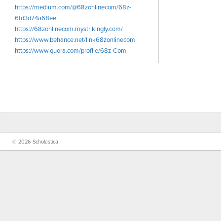
https://medium.com/@68zonlinecom/68z-
6fd3d74a68ee
https://68zonlinecom.mystrikingly.com/
https://www.behance.net/link68zonlinecom
https://www.quora.com/profile/68z-Com
© 2026 Scholastica