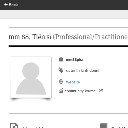
Back
mm 88, Tiến sĩ
(Professional/Practitione
mm88pics
quản trị kinh doanh
Website
community karma
: 25