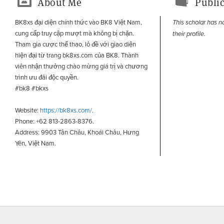
About Me
Public
BK8xs đại diện chính thức vào BK8 Việt Nam,
This scholar has n
cung cấp truy cập mượt mà không bị chặn.
their profile.
Tham gia cược thể thao, lô đề với giao diện
hiện đại từ trang bk8xs.com của BK8. Thành
viên nhận thưởng chào mừng giá trị và chương
trình ưu đãi độc quyền.
#bk8 #bkxs
Website:
https://bk8xs.com/
.
Phone: +62 813-2863-8376.
Address: 9903 Tân Châu, Khoái Châu, Hưng
Yên, Việt Nam.