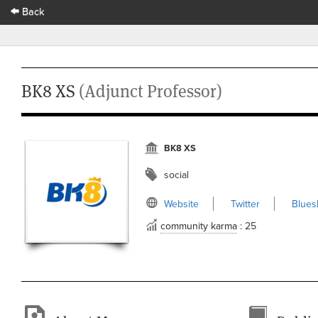
Back
BK8 XS
(Adjunct Professor)
BK8 XS
social
Website
Twitter
Blues
community karma
: 25