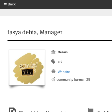
Back
tasya debia, Manager
Desain
art
Website
community karma
: 25