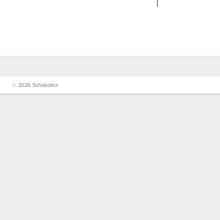
© 2026 Scholastica